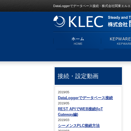
DataLoggerでデータベース接続 - 株式会社関東エ
接続・設定動画
2019/05
DataLoggerでデータベース接続
2019/05
REST APIでWEB接続(IoT
Gateway編)
2019/03
シーメンスPLC接続方法